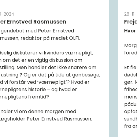
10-2024
28-11
ter Ernstved Rasmussen
Frej
gendebat med Peter Ernstved
Hvor
mussen, redaktør på mediet OLFI.
Morg
dselig diskuterer vi kvinders værnepligt,
fored
 om det er en vigtig diskussion om
estilling. Men handler det ikke snarere om
Et fl
rustning’? Og er det på tide at genbesøge,
dødsh
d vi forstår ved ‘værnepligt’? Hvad er
gør. 
nepligtens historie – og hvad er
frihe
nepligtens fremtid?
mens 
pådu
 taler vi om denne morgen med
opfat
ægsholder Peter Ernstved Rasmussen.
sund
fra a