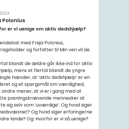
-2024
a Polonius
for er vi uenige om aktiv dødshjælp?
endebat med Freja Polonius,
ragsholder og forfatter til Min ven vil dø.
ertal blandt de ældre går ikke ind for aktiv
jælp, mens et flertal blandt de yngre
Nogle hævder, at ‘aktiv dødshjælp’ er en
dsret og et spørgsmål om værdighed,
andre mener, at vi er i gang med at
tte pasningskrævende mennesker at
te sig selv som ‘uværdige’. Og hvad siger
hedsvæsnet? Og hvad siger erfaringerne
ndre lande? Og: Hvorfor er vi så uenige?