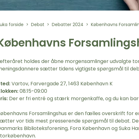
uka forside
Debat
Debatter 2024
Københavns Forsamli
Københavns Forsamlings
 efteråret holdes der åbne morgensamlinger udvalgte to
eningsdannere sætter tidens vigtigste spørgsmål til deb
ted:
Vartov, Farvergade 27, 1463 København K
lokken:
08:15-09:00
ris:
Der er fri entré og stærk morgenkaffe, og du kan ba
øbenhavns Forsamlingshus er den fælles overskrift for
ætter vor tids mest presserende spørgsmål til debat. D
anmarks Biblioteksforening, Fora København og Suka Han
torkøbenhavn.