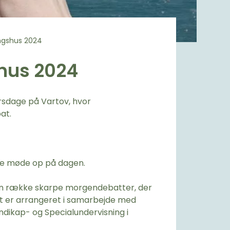
ngshus 2024
hus 2024
rsdage på Vartov, hvor
at.
re møde op på dagen.
 en række skarpe morgendebatter, der
et er arrangeret i samarbejde med
dikap- og Specialundervisning i