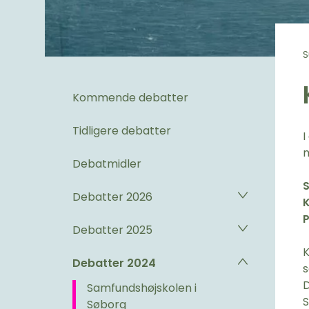
S
Kommende debatter
Tidligere debatter
I
m
Debatmidler
S
Debatter 2026
K
P
Debatter 2025
K
Debatter 2024
s
D
Samfundshøjskolen i
S
Søborg