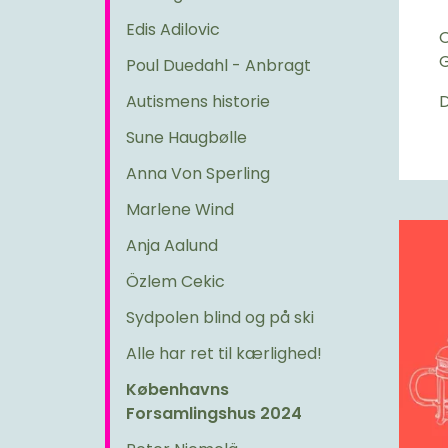
Edis Adilovic
O
G
Poul Duedahl - Anbragt
Autismens historie
D
Sune Haugbølle
Anna Von Sperling
Marlene Wind
Anja Aalund
Özlem Cekic
Sydpolen blind og på ski
Alle har ret til kærlighed!
Københavns
Forsamlingshus 2024