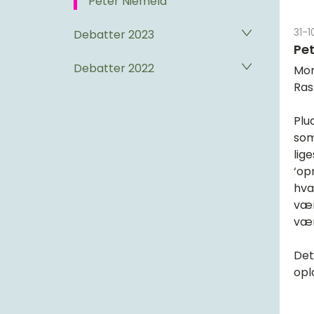
Peter Niemelä
31-
Debatter 2023
Pe
Debatter 2022
Mor
Ras
Plu
som
lig
‘op
hva
vær
vær
Det
opl