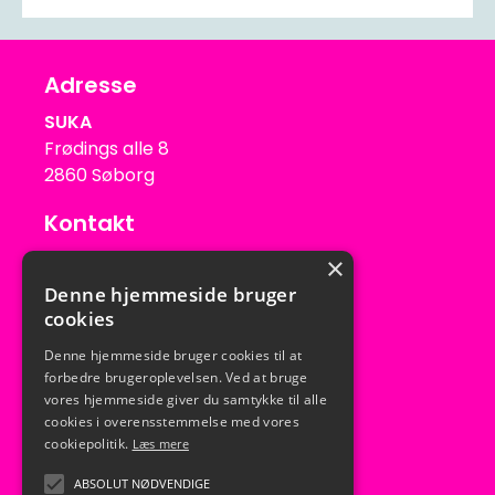
Adresse
SUKA
Frødings alle 8
2860 Søborg
Kontakt
suka@suka.dk
×
Tlf: 39 56 03 79
Denne hjemmeside bruger
Mob: 31 54 10 58
cookies
Kontortid
Denne hjemmeside bruger cookies til at
forbedre brugeroplevelsen. Ved at bruge
Mandag – Torsdag: Kl. 10 - 13
vores hjemmeside giver du samtykke til alle
Fredag: Lukket
cookies i overensstemmelse med vores
cookiepolitik.
Læs mere
ABSOLUT NØDVENDIGE