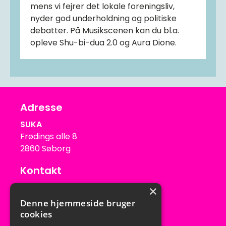
mens vi fejrer det lokale foreningsliv,
nyder god underholdning og politiske
debatter. På Musikscenen kan du bl.a.
opleve Shu-bi-dua 2.0 og Aura Dione.
Adresse
SUKA
Frødings alle 8
2860 Søborg
Kontakt
suka@suka.dk
×
Tlf: 39 56 03 79
Denne hjemmeside bruger
Mob: 31 54 10 58
cookies