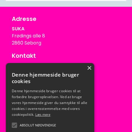
Adresse
SUKA
Frødings alle 8
2860 Søborg
Kontakt
suka@suka.dk
×
Tlf: 39 56 03 79
Denne hjemmeside bruger
Mob: 31 54 10 58
cookies
Kontortid
Denne hjemmeside bruger cookies til at
forbedre brugeroplevelsen. Ved at bruge
Mandag – Torsdag: Kl. 10 - 13
vores hjemmeside giver du samtykke til alle
Fredag: Lukket
cookies i overensstemmelse med vores
cookiepolitik.
Læs mere
ABSOLUT NØDVENDIGE