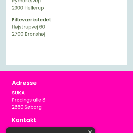
Rymarksvej 1
2900 Hellerup
Filteværkstedet
Højstrupvej 60
2700 Brønshøj
Adresse
SUKA
Frødings alle 8
2860 Søborg
Kontakt
suka@suka.dk
×