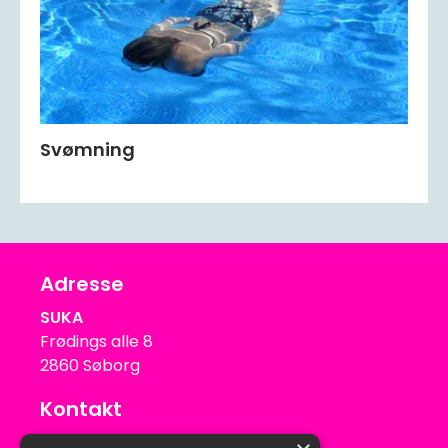
Svømning
Adresse
SUKA
Frødings alle 8
2860 Søborg
Kontakt
suka@suka.dk