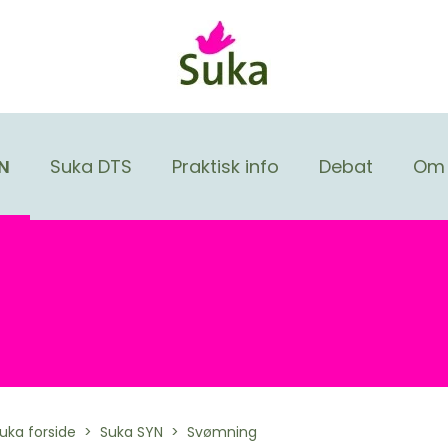
N
Suka DTS
Praktisk info
Debat
Om 
uka forside
Suka SYN
Svømning