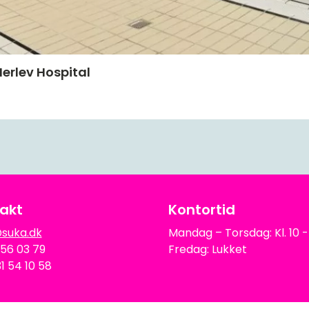
erlev Hospital
akt
Kontortid
suka.dk
Mandag – Torsdag: Kl. 10 -
9 56 03 79
Fredag: Lukket
1 54 10 58