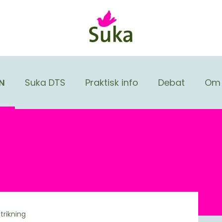
N
Suka DTS
Praktisk info
Debat
Om 
trikning