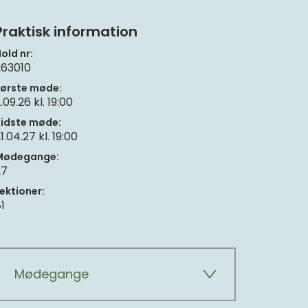
Praktisk information
old nr:
263010
ørste møde:
.09.26 kl. 19:00
idste møde:
1.04.27 kl. 19:00
Mødegange:
27
ektioner:
1
Mødegange