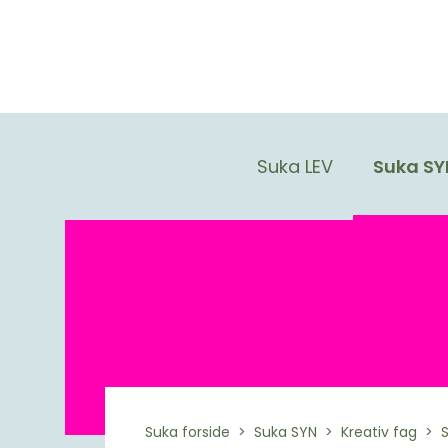
Suka LEV
Suka SY
Suka forside
Suka SYN
Kreativ fag
S