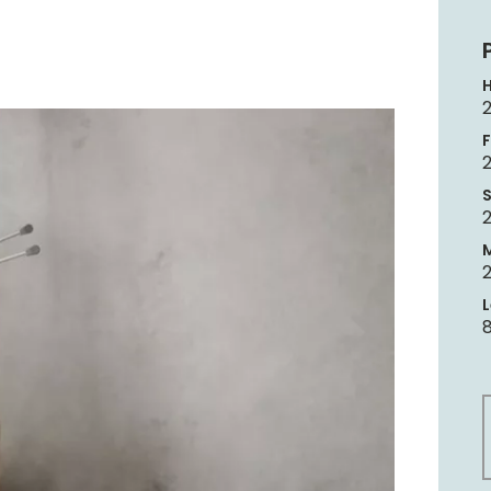
H
F
2
S
2
L
8